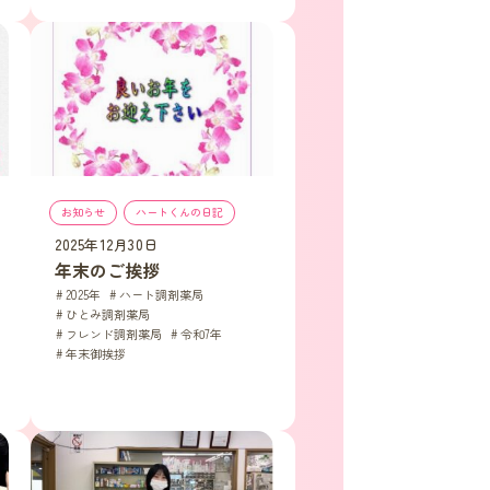
お知らせ
, 
ハートくんの日記
2025年12月30日
年末のご挨拶
2025年
, 
ハート調剤薬局
, 
ひとみ調剤薬局
, 
フレンド調剤薬局
, 
令和7年
, 
年末御挨拶