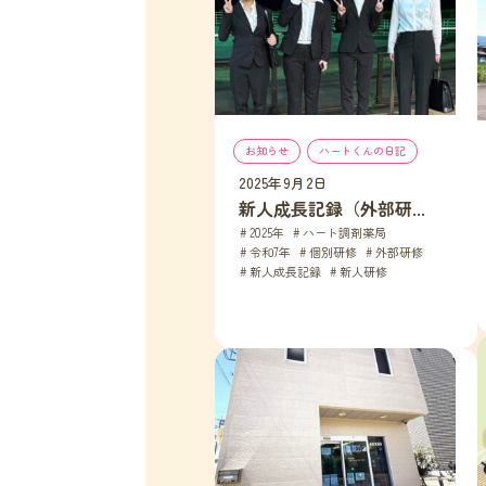
お知らせ
, 
ハートくんの日記
2025年9月2日
新人成長記録（外部研...
2025年
, 
ハート調剤薬局
, 
令和7年
, 
個別研修
, 
外部研修
, 
新人成長記録
, 
新人研修