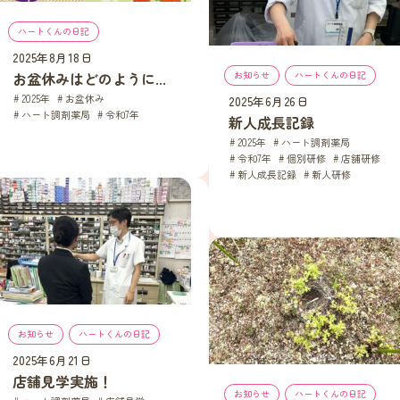
ハートくんの日記
2025年8月18日
お盆休みはどのように...
お知らせ
, 
ハートくんの日記
2025年
, 
お盆休み
, 
2025年6月26日
ハート調剤薬局
, 
令和7年
新人成長記録
2025年
, 
ハート調剤薬局
, 
令和7年
, 
個別研修
, 
店舗研修
, 
新人成長記録
, 
新人研修
お知らせ
, 
ハートくんの日記
2025年6月21日
店舗見学実施！
お知らせ
, 
ハートくんの日記