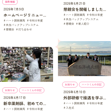
採用情報
2026年6月21日
懇親会を開催しました...
2026年7月9日
ホームページリニュー...
ハート調剤薬局
, 
令和８年度
, 
共生バックアップシステム
, 
ハート調剤薬局
, 
令和８年度
, 
懇親会
, 
新人紹介
共生バックアップシステム
, 
懇親会
, 
打ち合わせ
お知らせ
, 
ハートくんの日記
お知らせ
, 
ハートくんの日記
2026年6月10日
外部研修で接遇を学ぶ...
2026年4月17日
新卒薬剤師、初めての...
ハート調剤薬局
, 
令和８年度
, 
入社式
, 
ハート調剤薬局
, 
令和８年度
, 