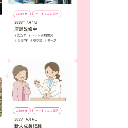
お知らせ
, 
ハートくんの日記
2025年7月1日
店舗改修中
2025年
, 
ハート調剤薬局
, 
令和7年
, 
壁塗装
, 
笠木店
お知らせ
, 
ハートくんの日記
2025年6月6日
新人成長記録