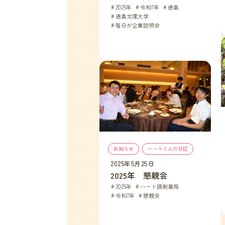
2025年
, 
令和7年
, 
徳島
, 
徳島文理大学
, 
毎日が企業説明会
お知らせ
, 
ハートくんの日記
2025年5月25日
2025年　懇親会
2025年
, 
ハート調剤薬局
, 
令和7年
, 
懇親会