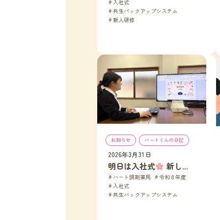
入社式
, 
共生バックアップシステム
, 
新人研修
お知らせ
, 
ハートくんの日記
2026年3月31日
明日は入社式
 新し...
ハート調剤薬局
, 
令和８年度
, 
入社式
, 
共生バックアップシステム