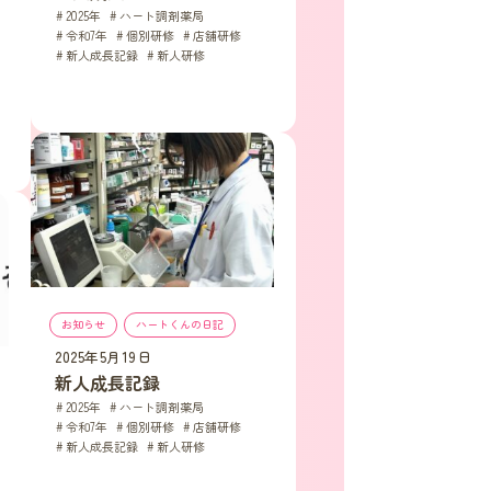
2025年
, 
ハート調剤薬局
, 
令和7年
, 
個別研修
, 
店舗研修
, 
新人成長記録
, 
新人研修
お知らせ
, 
ハートくんの日記
2025年5月19日
新人成長記録
2025年
, 
ハート調剤薬局
, 
令和7年
, 
個別研修
, 
店舗研修
, 
新人成長記録
, 
新人研修