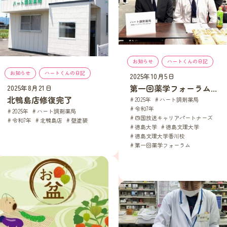
お知らせ
, 
ハートくんの日記
お知らせ
, 
ハートくんの日記
2025年10月5日
第一回薬学フォーラム...
2025年8月21日
北鴨島店修復完了
2025年
, 
ハート調剤薬局
, 
令和7年
, 
2025年
, 
ハート調剤薬局
, 
四国放送キャリアパートナーズ
, 
令和7年
, 
北鴨島店
, 
壁塗装
徳島大学
, 
徳島文理大学
, 
徳島文理大学香川校
, 
第一回薬学フォーラム