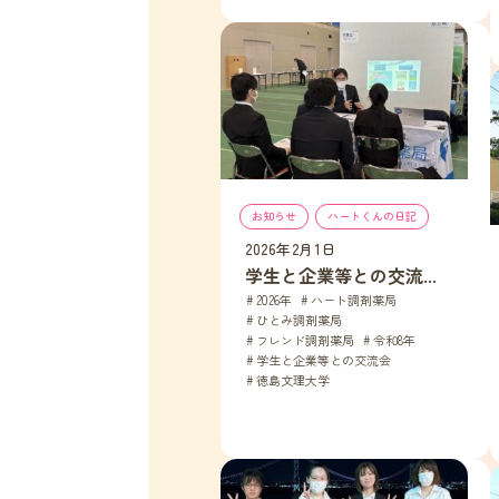
お知らせ
, 
ハートくんの日記
2026年2月1日
学生と企業等との交流...
2026年
, 
ハート調剤薬局
, 
ひとみ調剤薬局
, 
フレンド調剤薬局
, 
令和8年
, 
学生と企業等との交流会
, 
徳島文理大学