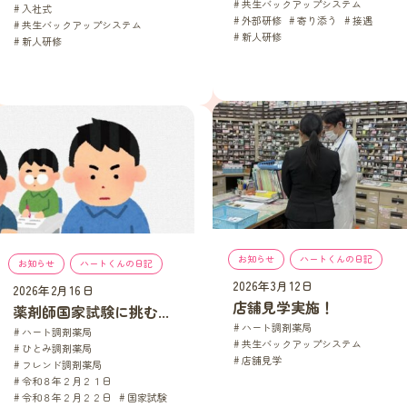
共生バックアップシステム
, 
入社式
, 
外部研修
, 
寄り添う
, 
接遇
, 
共生バックアップシステム
, 
新人研修
新人研修
お知らせ
, 
ハートくんの日記
お知らせ
, 
ハートくんの日記
2026年3月12日
2026年2月16日
店舗見学実施！
薬剤師国家試験に挑む...
ハート調剤薬局
, 
ハート調剤薬局
, 
共生バックアップシステム
, 
ひとみ調剤薬局
, 
店舗見学
フレンド調剤薬局
, 
令和８年２月２１日
, 
令和８年２月２２日
, 
国家試験