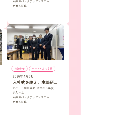
共生バックアップシステム
, 
新人研修
お知らせ
, 
ハートくんの日記
2026年4月3日
入社式を終え、本部研...
ハート調剤薬局
, 
令和８年度
, 
入社式
, 
共生バックアップシステム
, 
新人研修