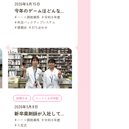
2026年6月15日
今年のゲームはどんな...
ハート調剤薬局
, 
令和８年度
, 
共生バックアップシステム
, 
懇親会
, 
打ち合わせ
お知らせ
, 
ハートくんの日記
2026年5月8日
新卒薬剤師が入社して...
ハート調剤薬局
, 
令和８年度
, 
入社式
, 