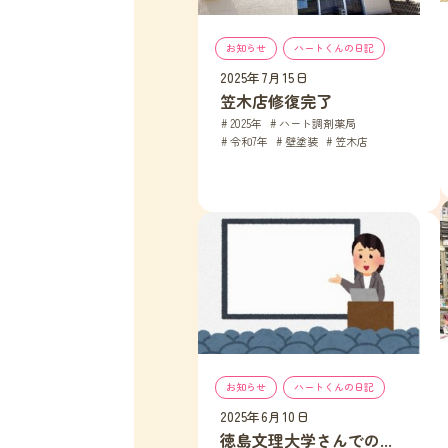
お知らせ
, 
ハートくんの日記
2025年7月15日
笠木店修復完了
2025年
, 
ハート調剤薬局
, 
令和7年
, 
壁塗装
, 
笠木店
お知らせ
, 
ハートくんの日記
2025年6月10日
徳島文理大学さんでの...