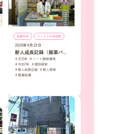
お知らせ
, 
ハートくんの日記
2025年9月22日
新人成長記録（服薬バ...
2025年
, 
ハート調剤薬局
, 
令和7年
, 
個別研修
, 
新人成長記録
, 
新人研修
, 
服薬指導