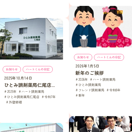
お知らせ
, 
ハートくんの日記
2026年1月5日
お知らせ
, 
ハートくんの日記
新年のご挨拶
2025年10月14日
2026年
, 
ハート調剤薬局
, 
ひとみ調剤薬局仁尾店...
ひとみ調剤薬局
, 
フレンド調剤薬局
, 
令和8年
, 
2025年
, 
ハート調剤薬局
, 
新年
ひとみ調剤薬局仁尾店
, 
令和7年
, 
外壁修繕