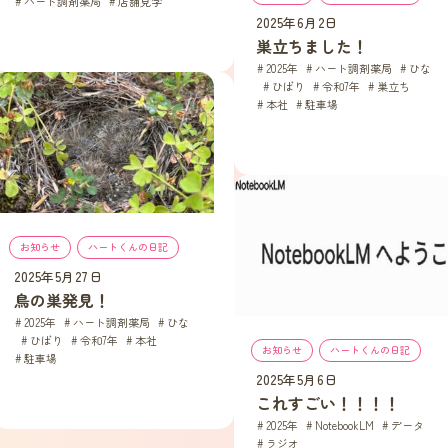
ハート調剤薬局
, 
店舗見学
2025年6月2日
巣立ちました！
2025年
, 
ハート調剤薬局
, 
ひな
, 
ひばり
, 
令和7年
, 
巣立ち
, 
本社
, 
駐車場
お知らせ
, 
ハートくんの日記
2025年5月27日
鳥の巣発見！
2025年
, 
ハート調剤薬局
, 
ひな
, 
ひばり
, 
令和7年
, 
本社
, 
お知らせ
, 
ハートくんの日記
駐車場
2025年5月6日
これすごい！！！！
2025年
, 
NotebookLM
, 
データ
, 
ラジオ