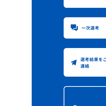
一次選考
選考結果を
連絡