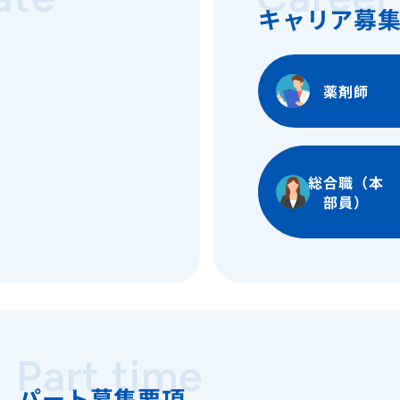
キャリア募
薬剤師
総合職（本
部員）
Part time
パート募集要項