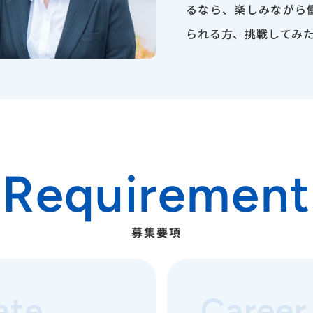
るなら、楽しみながら
られる方、挑戦してみ
Requirement
募集要項
ate
Career